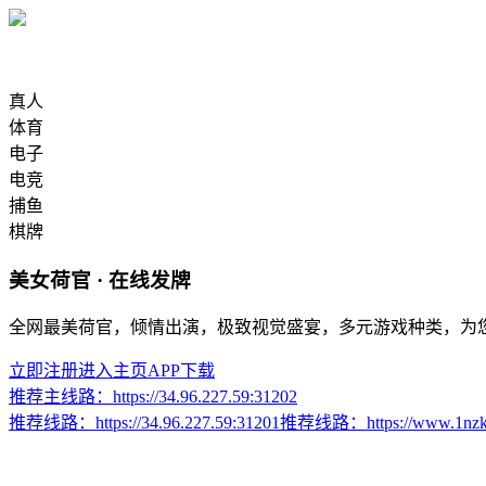
真人
体育
电子
电竞
捕鱼
棋牌
美女荷官 · 在线发牌
全网最美荷官，倾情出演，极致视觉盛宴，多元游戏种类，为
立即注册
进入主页
APP下载
推荐主线路：
https://34.96.227.59:31202
推荐线路：
https://34.96.227.59:31201
推荐线路：
https://www.1nz