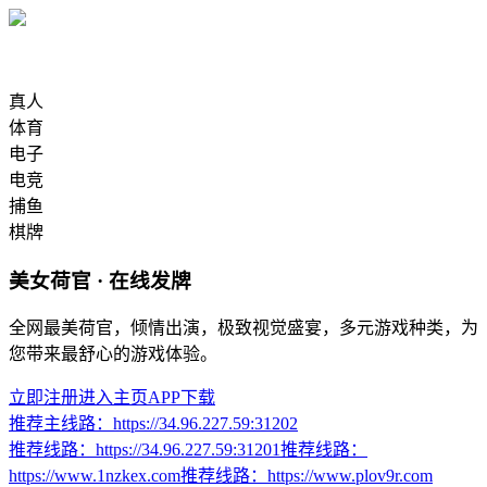
真人
体育
电子
电竞
捕鱼
棋牌
美女荷官 · 在线发牌
全网最美荷官，倾情出演，极致视觉盛宴，多元游戏种类，为
您带来最舒心的游戏体验。
立即注册
进入主页
APP下载
推荐主线路：
https://34.96.227.59:31202
推荐线路：
https://34.96.227.59:31201
推荐线路：
https://www.1nzkex.com
推荐线路：
https://www.plov9r.com