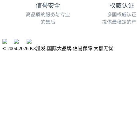
© 2004-
2026
K8凯发-国际大品牌 信誉保障 大额无忧