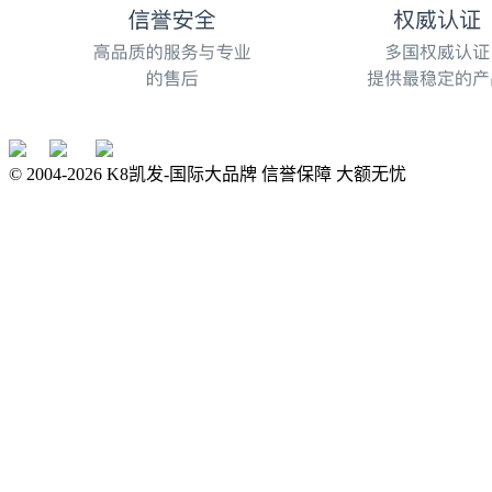
© 2004-
2026
K8凯发-国际大品牌 信誉保障 大额无忧