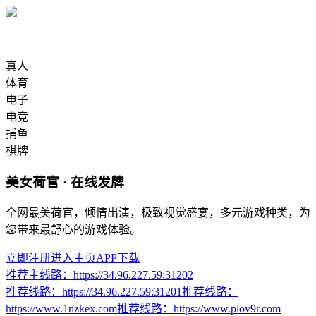
真人
体育
电子
电竞
捕鱼
棋牌
美女荷官 · 在线发牌
全网最美荷官，倾情出演，极致视觉盛宴，多元游戏种类，为
您带来最舒心的游戏体验。
立即注册
进入主页
APP下载
推荐主线路：
https://34.96.227.59:31202
推荐线路：
https://34.96.227.59:31201
推荐线路：
https://www.1nzkex.com
推荐线路：
https://www.plov9r.com