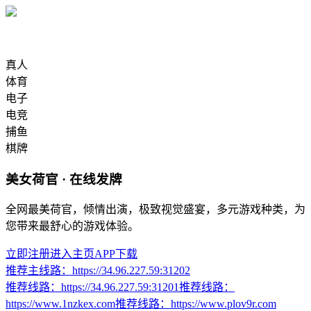
真人
体育
电子
电竞
捕鱼
棋牌
美女荷官 · 在线发牌
全网最美荷官，倾情出演，极致视觉盛宴，多元游戏种类，为
您带来最舒心的游戏体验。
立即注册
进入主页
APP下载
推荐主线路：
https://34.96.227.59:31202
推荐线路：
https://34.96.227.59:31201
推荐线路：
https://www.1nzkex.com
推荐线路：
https://www.plov9r.com