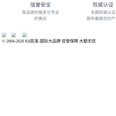
© 2004-
2026
K8凯发-国际大品牌 信誉保障 大额无忧