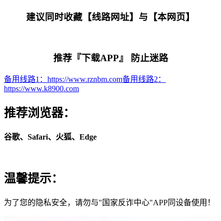
建议同时收藏【线路网址】与【本网页】
推荐『下载APP』 防止迷路
备用线路
1
：
https://www.rznbm.com
备用线路
2
：
https://www.k8900.com
推荐浏览器：
谷歌、Safari、火狐、Edge
温馨提示：
为了您的隐私安全，请勿与"国家反诈中心"APP同设备使用！