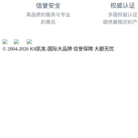
© 2004-
2026
K8凯发-国际大品牌 信誉保障 大额无忧