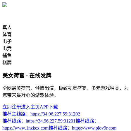
真人
体育
电子
电竞
捕鱼
棋牌
美女荷官 · 在线发牌
全网最美荷官，倾情出演，极致视觉盛宴，多元游戏种类，为
您带来最舒心的游戏体验。
立即注册
进入主页
APP下载
推荐主线路：
https://34.96.227.59:31202
推荐线路：
https://34.96.227.59:31201
推荐线路：
https://www.1nzkex.com
推荐线路：
https://www.plov9r.com