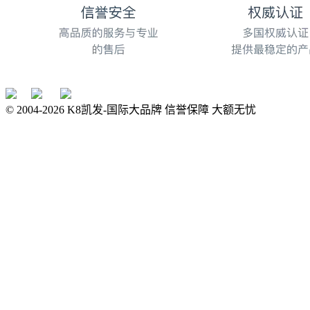
© 2004-
2026
K8凯发-国际大品牌 信誉保障 大额无忧