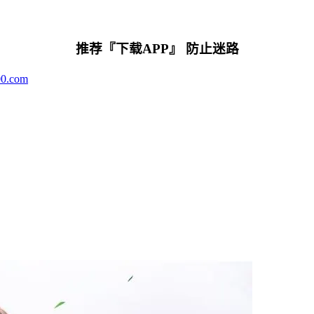
推荐『下载APP』 防止迷路
00.com