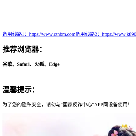
备用线路
1
：
https://www.rznbm.com
备用线路
2
：
https://www.k89
推荐浏览器：
谷歌、Safari、火狐、Edge
温馨提示：
为了您的隐私安全，请勿与"国家反诈中心"APP同设备使用！