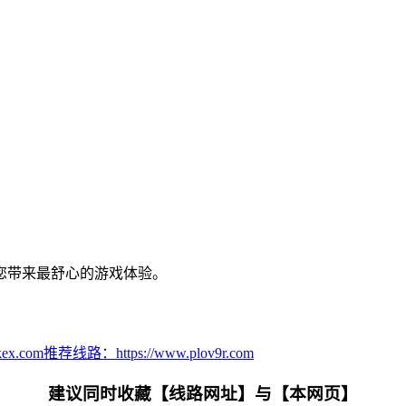
您带来最舒心的游戏体验。
kex.com
推荐线路：
https://www.plov9r.com
建议同时收藏【线路网址】与【本网页】