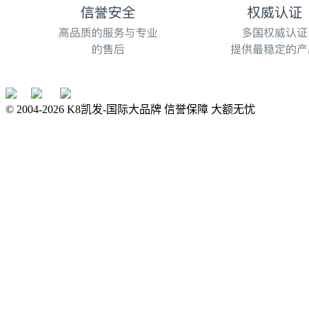
© 2004-
2026
K8凯发-国际大品牌 信誉保障 大额无忧