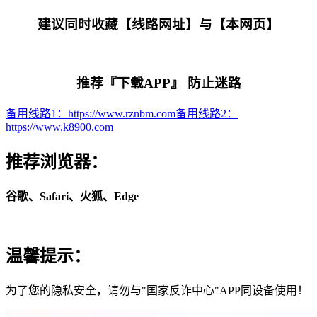
建议同时收藏【线路网址】与【本网页】
推荐『下载APP』 防止迷路
备用线路
1
：
https://www.rznbm.com
备用线路
2
：
https://www.k8900.com
推荐浏览器：
谷歌、Safari、火狐、Edge
温馨提示：
为了您的隐私安全，请勿与"国家反诈中心"APP同设备使用！