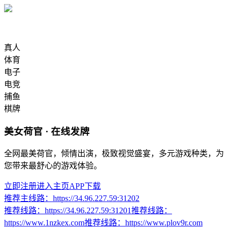
真人
体育
电子
电竞
捕鱼
棋牌
美女荷官 · 在线发牌
全网最美荷官，倾情出演，极致视觉盛宴，多元游戏种类，为
您带来最舒心的游戏体验。
立即注册
进入主页
APP下载
推荐主线路：
https://34.96.227.59:31202
推荐线路：
https://34.96.227.59:31201
推荐线路：
https://www.1nzkex.com
推荐线路：
https://www.plov9r.com