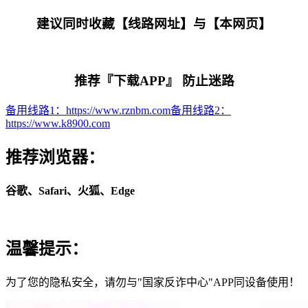
建议同时收藏【线路网址】与【本网页】
推荐『下载APP』 防止迷路
备用线路
1
：
https://www.rznbm.com
备用线路
2
：
https://www.k8900.com
推荐浏览器：
谷歌、Safari、火狐、Edge
温馨提示：
为了您的隐私安全，请勿与"国家反诈中心"APP同设备使用！