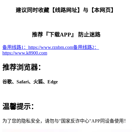
建议同时收藏【线路网址】与【本网页】
推荐『下载APP』 防止迷路
备用线路
1
：
https://www.rznbm.com
备用线路
2
：
https://www.k8900.com
推荐浏览器：
谷歌、Safari、火狐、Edge
温馨提示：
为了您的隐私安全，请勿与"国家反诈中心"APP同设备使用！