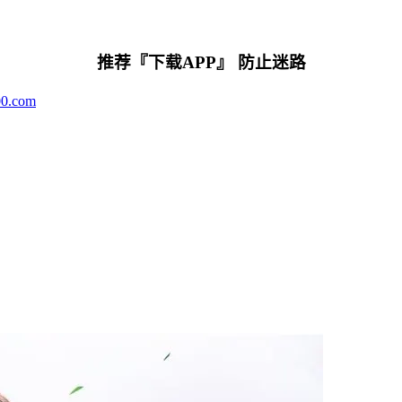
推荐『下载APP』 防止迷路
00.com