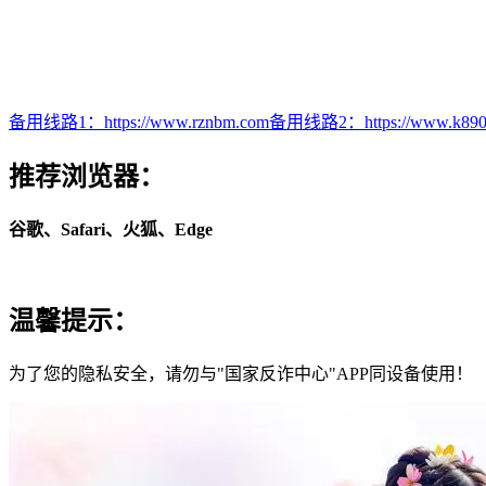
备用线路
1
：
https://www.rznbm.com
备用线路
2
：
https://www.k89
推荐浏览器：
谷歌、Safari、火狐、Edge
温馨提示：
为了您的隐私安全，请勿与"国家反诈中心"APP同设备使用！