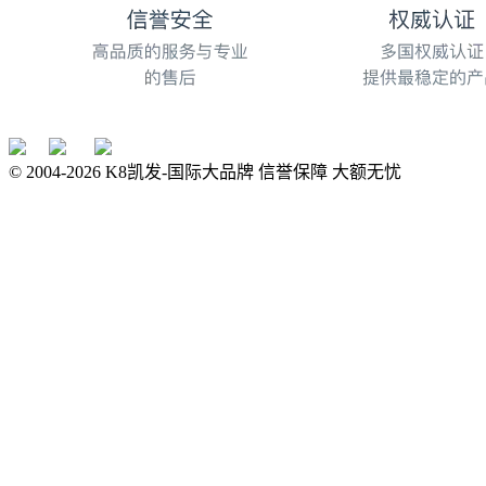
© 2004-
2026
K8凯发-国际大品牌 信誉保障 大额无忧