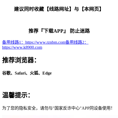
建议同时收藏【线路网址】与【本网页】
推荐『下载APP』 防止迷路
备用线路
1
：
https://www.rznbm.com
备用线路
2
：
https://www.k8900.com
推荐浏览器：
谷歌、Safari、火狐、Edge
温馨提示：
为了您的隐私安全，请勿与"国家反诈中心"APP同设备使用！