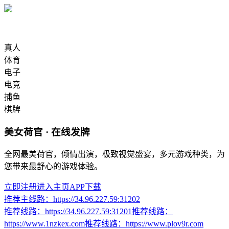
真人
体育
电子
电竞
捕鱼
棋牌
美女荷官 · 在线发牌
全网最美荷官，倾情出演，极致视觉盛宴，多元游戏种类，为
您带来最舒心的游戏体验。
立即注册
进入主页
APP下载
推荐主线路：
https://34.96.227.59:31202
推荐线路：
https://34.96.227.59:31201
推荐线路：
https://www.1nzkex.com
推荐线路：
https://www.plov9r.com