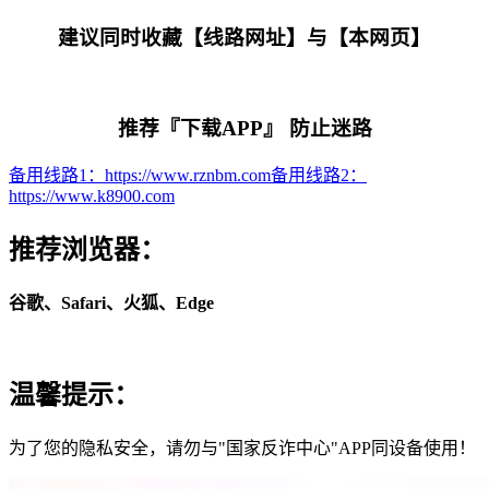
建议同时收藏【线路网址】与【本网页】
推荐『下载APP』 防止迷路
备用线路
1
：
https://www.rznbm.com
备用线路
2
：
https://www.k8900.com
推荐浏览器：
谷歌、Safari、火狐、Edge
温馨提示：
为了您的隐私安全，请勿与"国家反诈中心"APP同设备使用！