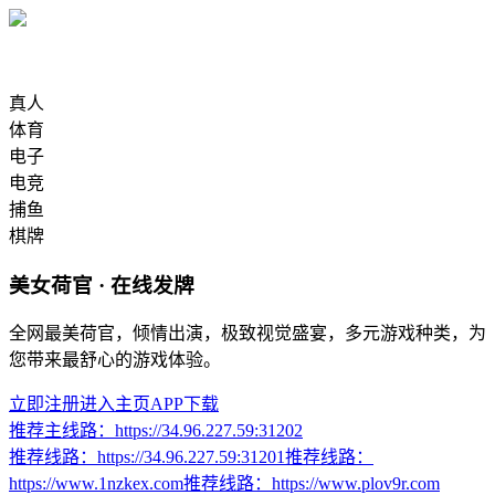
真人
体育
电子
电竞
捕鱼
棋牌
美女荷官 · 在线发牌
全网最美荷官，倾情出演，极致视觉盛宴，多元游戏种类，为
您带来最舒心的游戏体验。
立即注册
进入主页
APP下载
推荐主线路：
https://34.96.227.59:31202
推荐线路：
https://34.96.227.59:31201
推荐线路：
https://www.1nzkex.com
推荐线路：
https://www.plov9r.com