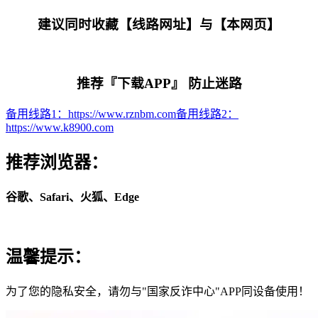
建议同时收藏【线路网址】与【本网页】
推荐『下载APP』 防止迷路
备用线路
1
：
https://www.rznbm.com
备用线路
2
：
https://www.k8900.com
推荐浏览器：
谷歌、Safari、火狐、Edge
温馨提示：
为了您的隐私安全，请勿与"国家反诈中心"APP同设备使用！