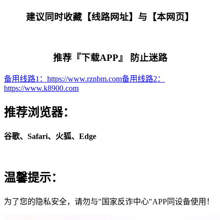
建议同时收藏【线路网址】与【本网页】
推荐『下载APP』 防止迷路
备用线路
1
：
https://www.rznbm.com
备用线路
2
：
https://www.k8900.com
推荐浏览器：
谷歌、Safari、火狐、Edge
温馨提示：
为了您的隐私安全，请勿与"国家反诈中心"APP同设备使用！