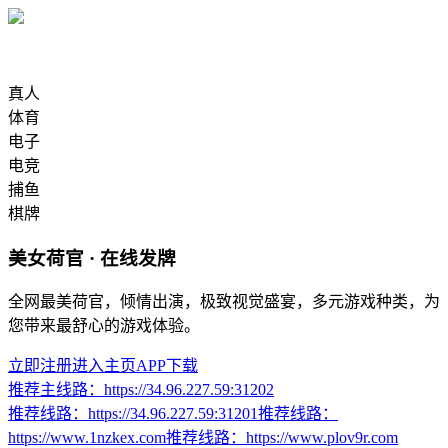
真人
体育
电子
电竞
捕鱼
棋牌
美女荷官 · 在线发牌
全网最美荷官，倾情出演，极致视觉盛宴，多元游戏种类，为
您带来最舒心的游戏体验。
立即注册
进入主页
APP下载
推荐主线路：
https://34.96.227.59:31202
推荐线路：
https://34.96.227.59:31201
推荐线路：
https://www.1nzkex.com
推荐线路：
https://www.plov9r.com