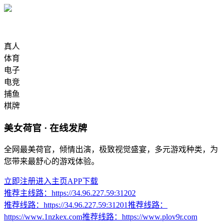
真人
体育
电子
电竞
捕鱼
棋牌
美女荷官 · 在线发牌
全网最美荷官，倾情出演，极致视觉盛宴，多元游戏种类，为
您带来最舒心的游戏体验。
立即注册
进入主页
APP下载
推荐主线路：
https://34.96.227.59:31202
推荐线路：
https://34.96.227.59:31201
推荐线路：
https://www.1nzkex.com
推荐线路：
https://www.plov9r.com